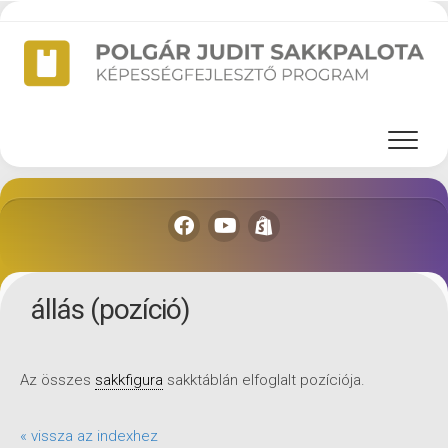
Skip
to
content
állás (pozíció)
Az összes
sakkfigura
sakktáblán elfoglalt pozíciója.
« vissza az indexhez