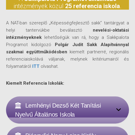
intézmények közül
25 referencia iskola
.
A NAT-ban szereplő „Képességfejlesztő sakk” tantárgyat a
helyi tantervükbe beválasztó
nevelési-oktatási
intézményeknek
lehetőségük van rá, hogy a Sakkpalota
Programot kidolgozó
Polgár Judit Sakk Alapítvánnyal
szakmai együttműködésben
kiemelt partnerré, regionális
referenciaiskolává váljanak, melynek kritériumairól és
folyamatáról
ITT
olvashat.
Kiemelt Referencia Iskolák:
Lemhényi Dezső Két Tanítási
Nyelvű Általános Iskola