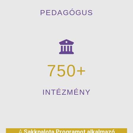
PEDAGÓGUS
750
INTÉZMÉNY
A
Sakkpalota Programot alkalmazó