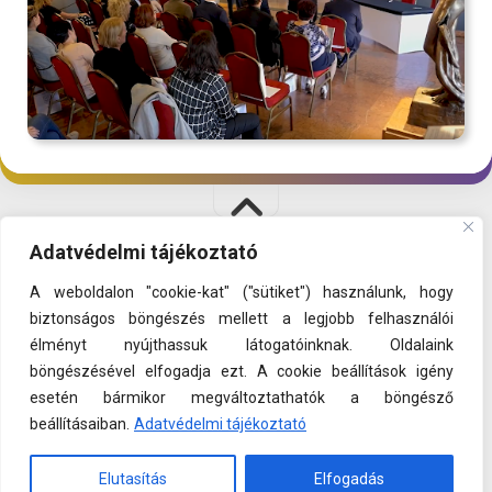
Adatvédelmi tájékoztató
SAKKPALOTA © 2026. All Rights Reserved.
A weboldalon "cookie-kat" ("sütiket") használunk, hogy
A PROGRAM
|
SHOP
|
ADATVÉDELEM
biztonságos böngészés mellett a legjobb felhasználói
élményt nyújthassuk látogatóinknak. Oldalaink
böngészésével elfogadja ezt. A cookie beállítások igény
esetén bármikor megváltoztathatók a böngésző
beállításaiban.
Adatvédelmi tájékoztató
Elutasítás
Elfogadás