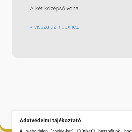
A két középső
vonal
.
« vissza az indexhez
Adatvédelmi tájékoztató
A weboldalon "cookie-kat" ("sütiket") használunk, hog