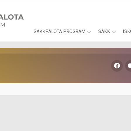
SAKKPALOTA PROGRAM
SAKK
IS
A
JÁTSSZ
I
PROGRAM
JUDITTAL!
FEJLESZTÉSI
ANIMÁCIÓS
TERÜLETEK
VIDEÓK
SAKKPALOTA
SAKKFELADV
ÚJ
SAKKSZÓTÁ
SAKKPALOTA
SAKKSZABÁL
SOROZAT
GYEREKSAKK
ISKOLAI
ONLINE
KÖNYVEK