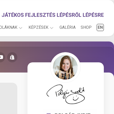
JÁTÉKOS FEJLESZTÉS LÉPÉSRŐL LÉPÉSRE
KOLÁKNAK
KÉPZÉSEK
GALÉRIA
SHOP
EN
NFO
INFO
KÖNYVEK,
PEDAGÓGUSKÉPZÉS
ESZKÖZÖK
(1-
2.
SAKKPALOTA
osztály)
ÁNYOK
KUCKÓ
PEDAGÓGUSKÉPZÉS
R
KÉZMŰVESKEDJ!
(3-
4.
YOK
INTÉZMÉNYI
osztály)
DOKUMENTUMOK
MÉRÉSEK,
EREDMÉNYEK