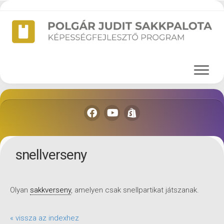
Skip
to
content
snellverseny
Olyan
sakkverseny
, amelyen csak snellpartikat játszanak.
« vissza az indexhez