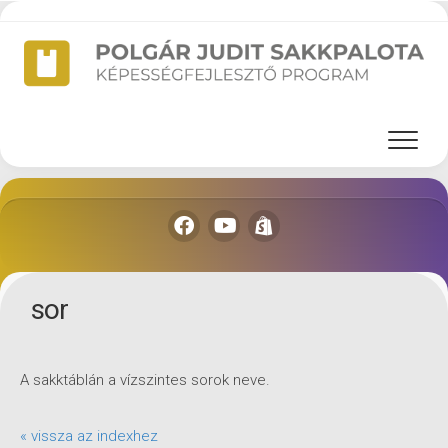
Skip
to
content
sor
A sakktáblán a vízszintes sorok neve.
« vissza az indexhez